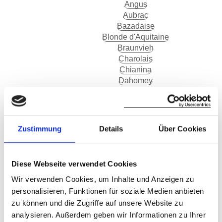
Angus
Aubrac
Bazadaise
Blonde d'Aquitaine
Braunvieh
Charolais
Chianina
Dahomey
Dexter
Eringer
Evolèner
Galloway
Zustimmung
Details
Über Cookies
Gasconne
Gelbvieh
Grauvieh
Diese Webseite verwendet Cookies
Hereford
Highland Cattle
Wir verwenden Cookies, um Inhalte und Anzeigen zu
Hinterwälder
personalisieren, Funktionen für soziale Medien anbieten
Limousin
zu können und die Zugriffe auf unsere Website zu
Lowline Cattle
analysieren. Außerdem geben wir Informationen zu Ihrer