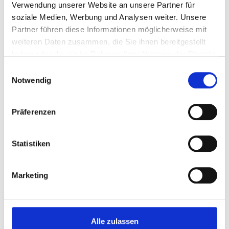
Luing
Verwendung unserer Website an unsere Partner für
Maine Anjou
soziale Medien, Werbung und Analysen weiter. Unsere
Murnau Werdenfelser
Partner führen diese Informationen möglicherweise mit
Parthenaise
weiteren Daten zusammen, die Sie ihnen bereitgestellt
Piemontese
haben oder die sie im Rahmen Ihrer Nutzung der Dienste
Pinzgauer
gesammelt haben.
Pustertaler Sprinzen
Einwilligungsauswahl
Rätisches Grauvieh
Notwendig
Salers
Shorthorn
Präferenzen
Simmental
Speckle Park
Texas Longhorn
Statistiken
Tux-Zillertaler
Vogeser (Vosgienne)
Vorderwälder
Marketing
Wagyu
Welsh Black
Zebu (Bos Indicus)
beef control
Alle zulassen