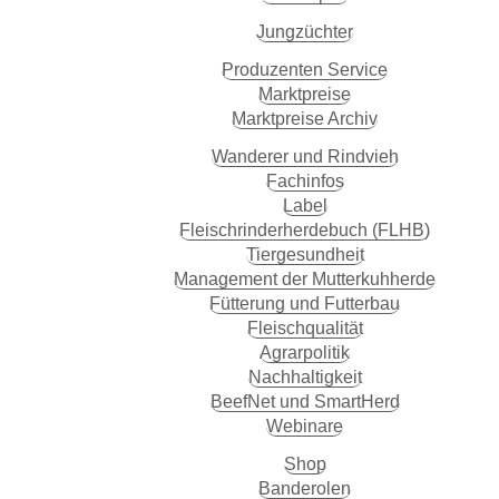
Jungzüchter
Produzenten Service
Marktpreise
Marktpreise Archiv
Wanderer und Rindvieh
Fachinfos
Label
Fleischrinderherdebuch (FLHB)
Tiergesundheit
Management der Mutterkuhherde
Fütterung und Futterbau
Fleischqualität
Agrarpolitik
Nachhaltigkeit
BeefNet und SmartHerd
Webinare
Shop
Banderolen