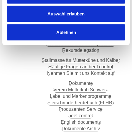
Über beef control
Produktionsanforderungen
Auswahl erlauben
Tipps zur Kontrollvorbereitung
Kontrolle und Betriebsanerkennung
Beanstandungen und Sanktionen
Ablehnen
Rekurse und Einsprachen
Rekursentscheide und -gebühren
Rekursdelegation
Stallmasse für Mütterkühe und Kälber
Häufige Fragen an beef control
Nehmen Sie mit uns Kontakt auf
Dokumente
Verein Mutterkuh Schweiz
Label und Markenprogramme
Fleischrinderherdebuch (FLHB)
Produzenten Service
beef control
English documents
Dokumente Archiv