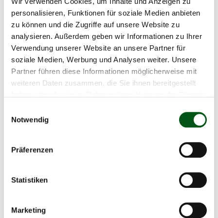
Wir verwenden Cookies, um Inhalte und Anzeigen zu
personalisieren, Funktionen für soziale Medien anbieten
zu können und die Zugriffe auf unsere Website zu
Broschüre: Detaillierte Empfehlungen zur
analysieren. Außerdem geben wir Informationen zu Ihrer
Natura-Veal Produktion
Verwendung unserer Website an unsere Partner für
soziale Medien, Werbung und Analysen weiter. Unsere
Produktionsempfehlungen für
Partner führen diese Informationen möglicherweise mit
(4,7 MB) PDF
weiteren Daten zusammen, die Sie ihnen bereitgestellt
Natura-Veal (komplette
haben oder die sie im Rahmen Ihrer Nutzung der Dienste
Broschüre)
gesammelt haben.
Einwilligungsauswahl
Kapitel Tiere
(606,3 KB) PDF
Notwendig
Kapitel Fütterung
(360,9 KB) PDF
Präferenzen
Kapitel Herdemanagement
(34,4 KB) PDF
Statistiken
Kapitel Gesundheit
(184,6 KB) PDF
Kapitel Kälber wägen
(841,1 KB) PDF
Marketing