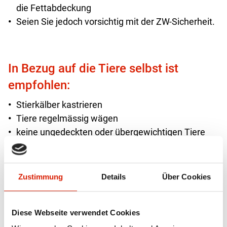
die Fettabdeckung
Seien Sie jedoch vorsichtig mit der ZW-Sicherheit.
In Bezug auf die Tiere selbst ist
empfohlen:
Stierkälber kastrieren
Tiere regelmässig wägen
keine ungedeckten oder übergewichtigen Tiere
liefern
Lieferungen zwischen Ende Mai und November
bevorzugen
Zustimmung
Details
Über Cookies
Zusatzkälber: gesunde, wenn möglich weibliche
oder kastrierte Stierkälber (bessere
Diese Webseite verwendet Cookies
Fettabdeckung)