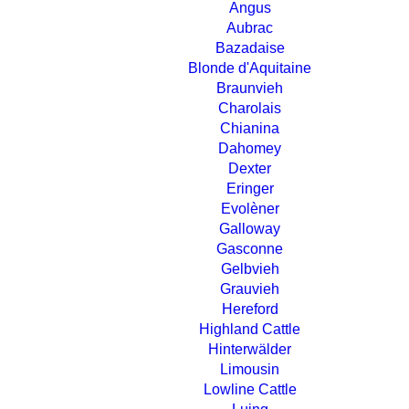
Angus
Aubrac
Bazadaise
Blonde d'Aquitaine
Braunvieh
Charolais
Chianina
Dahomey
Dexter
Eringer
Evolèner
Galloway
Gasconne
Gelbvieh
Grauvieh
Hereford
Highland Cattle
Hinterwälder
Limousin
Lowline Cattle