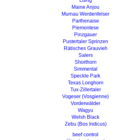
Luing
Maine Anjou
Murnau Werdenfelser
Parthenaise
Piemontese
Pinzgauer
Pustertaler Sprinzen
Rätisches Grauvieh
Salers
Shorthorn
Simmental
Speckle Park
Texas Longhorn
Tux-Zillertaler
Vogeser (Vosgienne)
Vorderwälder
Wagyu
Welsh Black
Zebu (Bos Indicus)
beef control