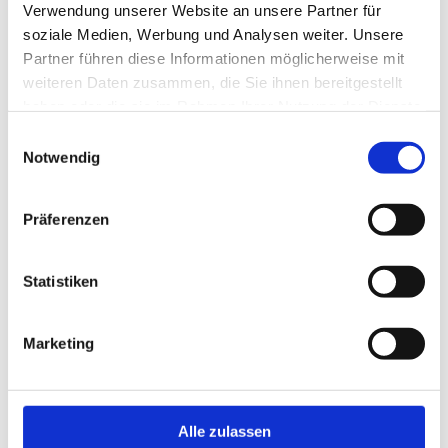
Verwendung unserer Website an unsere Partner für
soziale Medien, Werbung und Analysen weiter. Unsere
Redaktion
die Mutterkuh
Partner führen diese Informationen möglicherweise mit
weiteren Daten zusammen, die Sie ihnen bereitgestellt
Mutterkuh Schweiz
haben oder die sie im Rahmen Ihrer Nutzung der Dienste
Gass 10
gesammelt haben.
Einwilligungsauswahl
5242 Lupfig
Notwendig
Franziska Schawalder
franziska.schawalder@mutterkuh.ch
Präferenzen
+41 56 462 33 55
Statistiken
Erscheinungsdaten
Marketing
Ausgabe 4/2026
Redaktionsschluss:
19.10.2026
Alle zulassen
Inserateschluss:
26.10.2026