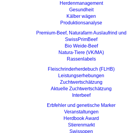
Herdenmanagement
Gesundheit
Kälber wägen
Produktionsanalyse
Premium-Beef, Naturafarm Auslaufrind und
SwissPrimBeef
Bio Weide-Beef
Natura-Tiere (VK/MA)
Rassenlabels
Fleisch­rinder­herdebuch (FLHB)
Leistungserhebungen
Zuchtwertschätzung
Aktuelle Zuchtwertschätzung
Interbeef
Erbfehler und genetische Marker
Veranstaltungen
Herdbook Award
Stierenmarkt
Swissopen