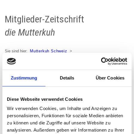
Mitglieder-Zeitschrift
die Mutterkuh
Sie sind hier:
Mutterkuh Schweiz
Verein Mutterkuh Schweiz
Mitglieder-Zeitschrift
Zustimmung
Details
Über Cookies
die Mutterkuh
ist die Mitglieder-Zeitschrift von Mutterkuh
Diese Webseite verwendet Cookies
Schweiz. Sie erscheint viermal jährlich in deutscher und
Wir verwenden Cookies, um Inhalte und Anzeigen zu
französischer Sprache.
personalisieren, Funktionen für soziale Medien anbieten
zu können und die Zugriffe auf unsere Website zu
analysieren. Außerdem geben wir Informationen zu Ihrer