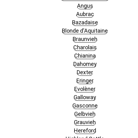
Angus
Aubrac
Bazadaise
Blonde d'Aquitaine
Braunvieh
Charolais
Chianina
Dahomey
Dexter
Eringer
Evolèner
Galloway
Gasconne
Gelbvieh
Grauvieh
Hereford