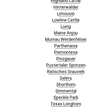
Highland Cattle
Hinterwälder
Limousin
Lowline Cattle
Luing
Maine Anjou
Murnau Werdenfelser
Parthenaise
Piemontese
Pinzgauer
Pustertaler Sprinzen
Rätisches Grauvieh
Salers
Shorthorn
Simmental
Speckle Park
Texas Longhorn