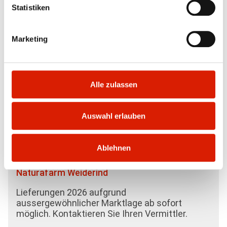
Statistiken
Sie sind hier:
Mutterkuh Schweiz
Marketing
Produzenten Service
Fachinfos
Label
Alle zulassen
Natura-Beef – ist eine Ablieferung im Sommer
/ Herbst wirtschaftlich?
Auswahl erlauben
Ablehnen
Naturafarm Weiderind
Lieferungen 2026 aufgrund
aussergewöhnlicher Marktlage ab sofort
möglich. Kontaktieren Sie Ihren Vermittler.