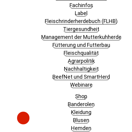
Fachinfos
Label
Fleischrinderherdebuch (FLHB)
Tiergesundheit
Management der Mutterkuhherde
Fütterung und Futterbau
Fleischqualität
Agrarpolitik
Nachhaltigkeit
BeefNet und SmartHerd
Webinare
Shop
Banderolen
Kleidung
Blusen
Hemden