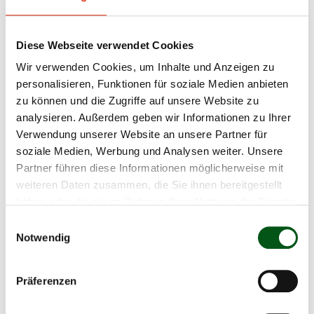
Stallmasse für Mütterkühe und
Kälber
Häufige Fragen an beef control
Diese Webseite verwendet Cookies
Nehmen Sie mit uns Kontakt auf
Wir verwenden Cookies, um Inhalte und Anzeigen zu
personalisieren, Funktionen für soziale Medien anbieten
Dokumente
zu können und die Zugriffe auf unsere Website zu
Verein Mutterkuh Schweiz
analysieren. Außerdem geben wir Informationen zu Ihrer
Label und Markenprogramme
Verwendung unserer Website an unsere Partner für
Fleischrinderherdebuch (FLHB)
soziale Medien, Werbung und Analysen weiter. Unsere
Produzenten Service
Partner führen diese Informationen möglicherweise mit
beef control
weiteren Daten zusammen, die Sie ihnen bereitgestellt
English documents
haben oder die sie im Rahmen Ihrer Nutzung der Dienste
gesammelt haben.
Dokumente Archiv
Einwilligungsauswahl
Notwendig
Fachinfos
Präferenzen
Label (Markenprogramme)