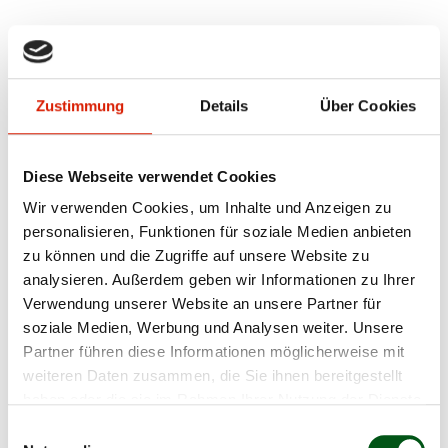
Produzentenaufnahme
Zustimmung
Details
Über Cookies
Zurzeit werden keine neuen Bio Weide-Beef-
Produzenten aufgenommen. Bei Interesse an der
Bio Weide-Beef-Produktion nehmen Sie bitte mit
Diese Webseite verwendet Cookies
der Geschäftsstelle von Mutterkuh Schweiz
Wir verwenden Cookies, um Inhalte und Anzeigen zu
Kontakt auf.
personalisieren, Funktionen für soziale Medien anbieten
Das Bio Weide-Beef-Label ist unabhängig von den
zu können und die Zugriffe auf unsere Website zu
Natura-Labels von Mutterkuh Schweiz. Es gelten
analysieren. Außerdem geben wir Informationen zu Ihrer
unterschiedliche Produktionsrichtlinien,
Verwendung unserer Website an unsere Partner für
Kontrollen und Anerkennungen.
soziale Medien, Werbung und Analysen weiter. Unsere
Partner führen diese Informationen möglicherweise mit
Für Produzenten kann eine Doppelanerkennung
weiteren Daten zusammen, die Sie ihnen bereitgestellt
für das Bio Weide-Beef-Label und die Natura-
haben oder die sie im Rahmen Ihrer Nutzung der Dienste
Labels (v.a. wegen Natura-Beef-Bio) sinnvoll sein,
gesammelt haben.
Einwilligungsauswahl
da sie eine grössere Flexibilität beim Absatz