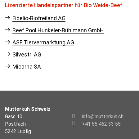
Lizenzierte Handelspartner für Bio Weide-Beef
Fidelio-Biofreiland AG
Beef Pool Hunkeler-Bühlmann GmbH
ASF Tiervermarktung AG
Silvestri AG
Micarna SA
Mutterkuh Schweiz
Gass 10
info@mutterkuh.ch
Postfach
+41 56 462 33 55
5242 Lupfig