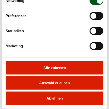
Notwendig
ermöglicht.
Präferenzen
Statistiken
Bio Weide-Beef
Marketing
Preismodell Bio Weide-Beef
(99,3 KB) PDF
Richtlinien Bio Weide-Beef
(790,4 KB) PDF
Alle zulassen
Anleitung Labelanmeldung
(528,5 KB) PDF
BWB
Auswahl erlauben
Anleitung Labelprüfung BWB
(479,4 KB) PDF
Ablehnen