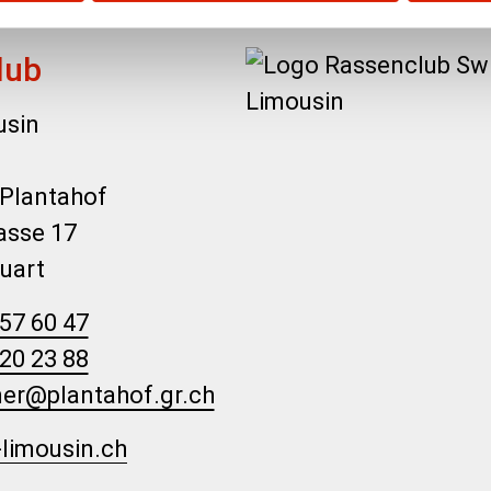
lub
usin
 Plantahof
asse 17
uart
57 60 47
20 23 88
mer@plantahof.gr.ch
limousin.ch