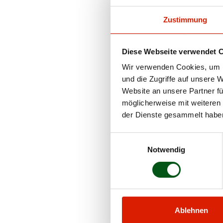
mittel- bis frühreif
Zustimmung
mittelrahmig
feiner Knochenbau
Diese Webseite verwendet 
gute Muttereigensc
Wir verwenden Cookies, um I
gute Fleischausbeu
und die Zugriffe auf unsere 
Website an unsere Partner fü
möglicherweise mit weiteren
Ursprung
der Dienste gesammelt habe
Einwilligungsauswahl
Südwestfrankreich
Notwendig
Ablehnen