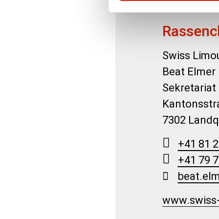
Rassenc
Swiss Limo
Beat Elmer
Sekretariat
Kantonsstr
7302 Landq
+41 81 2
+41 79 7
beat.el
www.swiss-