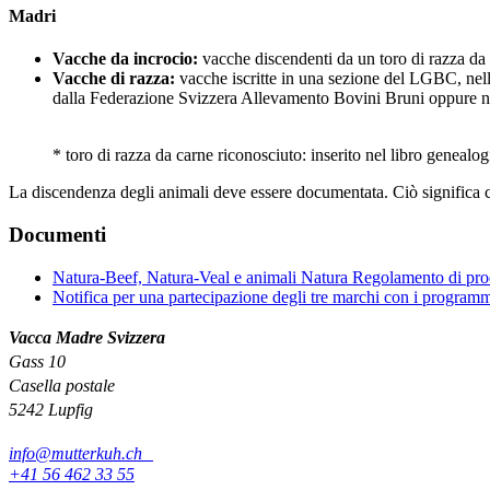
Madri
Vacche da incrocio:
vacche discendenti da un toro di razza da
Vacche di razza:
vacche iscritte in una sezione del LGBC, nel
dalla Federazione Svizzera Allevamento Bovini Bruni oppure nei
* toro di razza da carne riconosciuto: inserito nel libro gene
La discendenza degli animali deve essere documentata. Ciò significa c
Documenti
Natura-Beef, Natura-Veal e animali Natura Regolamento di pr
Notifica per una partecipazione degli tre marchi con i programm
Vacca Madre Svizzera
Gass 10
Casella postale
5242 Lupfig
info@mutterkuh.ch
+41 56 462 33 55