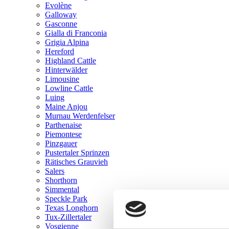
Evolène
Galloway
Gasconne
Gialla di Franconia
Grigia Alpina
Hereford
Highland Cattle
Hinterwälder
Limousine
Lowline Cattle
Luing
Maine Anjou
Murnau Werdenfelser
Parthenaise
Piemontese
Pinzgauer
Pustertaler Sprinzen
Rätisches Grauvieh
Salers
Shorthorn
Simmental
Speckle Park
Texas Longhorn
Tux-Zillertaler
Vosgienne