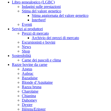
Libro genealogico (LGBC)
Indagini sulle prestazioni
Stima del valore genetico
Stima aggiornata del valore genetico
Interbeef
Eventi
Servizi ai produttori
Prezzi di mercato
Archivio dei prezzi di mercato
Escursionisti e bovini
News
Shop
Sostenibilità
Carne dei pascoli e clima
Razze bovine da carne
Angus
Aubrac
Bazadaise
Blonde d’Aquitaine
Razza bruna
Charolaise
Chianina
Dahomey
Dexter
Hérens/Eringer