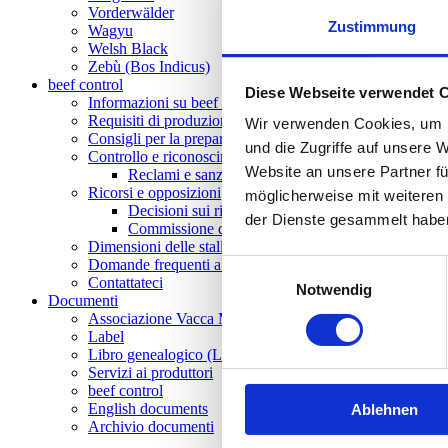
Vorderwälder
Zustimmung
Wagyu
Welsh Black
Zebù (Bos Indicus)
beef control
Diese Webseite verwendet 
Informazioni su beef control
Requisiti di produzione
Wir verwenden Cookies, um I
Consigli per la preparazione dei controlli
und die Zugriffe auf unsere 
Controllo e riconoscimento delle aziende
Website an unsere Partner fü
Reclami e sanzioni
Ricorsi e opposizioni
möglicherweise mit weiteren
Decisioni sui ricorsi e tasse
der Dienste gesammelt habe
Commissione di ricorso
Dimensioni delle stalle per vacche madri e vitelli
Domande frequenti a beef control
Einwilligungsauswahl
Contattateci
Notwendig
Documenti
Associazione Vacca Madre Svizzera
Label
Libro genealogico (LGBC)
Servizi ai produttori
beef control
English documents
Ablehnen
Archivio documenti