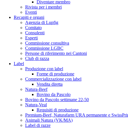
Diventare membro
Rivista per i membri
Eventi
Recapiti e organi
Agenzia di Lupfig
Comitato
Consulenti
Esperti
Commissione consultiva
Commissione LGBC
Persone di riferimento nei Cantoni
Club di razza
Label
Produzione con label
Forme di produzione
Commercializzazione con label
Vendita diretta
Natura-Beef
Bovino da Pascolo
Bovino da Pascolo settimane 22-50
Natura-Veal
Requisiti di produzione
Premium-Beef, Naturafarm URA permanente e SwissPr
Animali Natura (VK/MA)
Label di razze