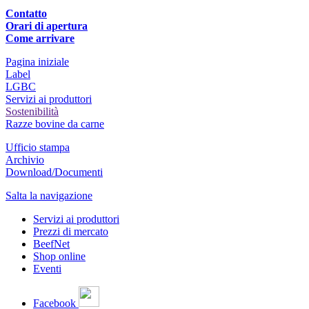
Contatto
Orari di apertura
Come arrivare
Pagina iniziale
Label
LGBC
Servizi ai produttori
Sostenibilità
Razze bovine da carne
Ufficio stampa
Archivio
Download/Documenti
Salta la navigazione
Servizi ai produttori
Prezzi di mercato
BeefNet
Shop online
Eventi
Facebook