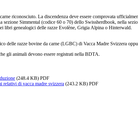
 carne riconosciuto. La discendenza deve essere comprovata ufficialmen
la sezione Simmental (codice 60 o 70) dello Swissherdbook, nella sezi
 libri genealogici delle razze Evolène, Grigia Alpina o Hinterwald.
alogico delle razze bovine da carne (LGBC) di Vacca Madre Svizzera op
he gli animali devono essere registrati nella BDTA.
oduzione
(248.4 KB) PDF
i relativi di vacca madre svizzera
(243.2 KB) PDF