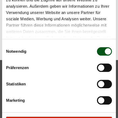
Wetterfest und lichtbeständig
analysieren. Außerdem geben wir Informationen zu Ihrer
Verwendung unserer Website an unsere Partner für
Für Bestellung Mitgliedschaft des entsprechenden
soziale Medien, Werbung und Analysen weiter. Unsere
Rassenclubs Bedingung.
Partner führen diese Informationen möglicherweise mit
weiteren Daten zusammen, die Sie ihnen bereitgestellt
haben oder die sie im Rahmen Ihrer Nutzung der Dienste
Zurück
gesammelt haben.
Einwilligungsauswahl
Notwendig
Präferenzen
Mutterkuh Schweiz
Gass 10
info@mutterkuh.ch
Statistiken
Postfach
+41 56 462 33 55
5242 Lupfig
Marketing
Kontakt
Öffnungszeiten
Anfahrtsplan