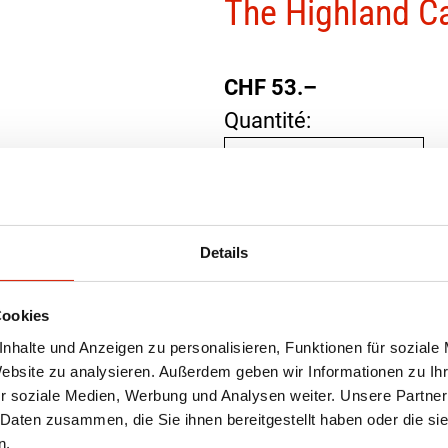
The Highland Ca
CHF
53.–
Quantité:
Details
500 x 375 mm
Cookies
Résistante aux intempér
nhalte und Anzeigen zu personalisieren, Funktionen für soziale
Website zu analysieren. Außerdem geben wir Informationen zu I
Pour une commande, v
r soziale Medien, Werbung und Analysen weiter. Unsere Partner
de race.
 Daten zusammen, die Sie ihnen bereitgestellt haben oder die s
n.