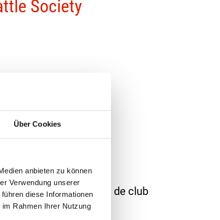
ttle Society
Über Cookies
ies et à la lumière
 Medien anbieten zu können
hrer Verwendung unserer
ous devez être membre de club
 führen diese Informationen
ie im Rahmen Ihrer Nutzung