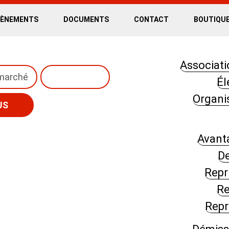
VÈNEMENTS
DOCUMENTS
CONTACT
BOUTIQU
Associat
 marché
Él
Organis
US
Avant
D
Repr
Re
Repr