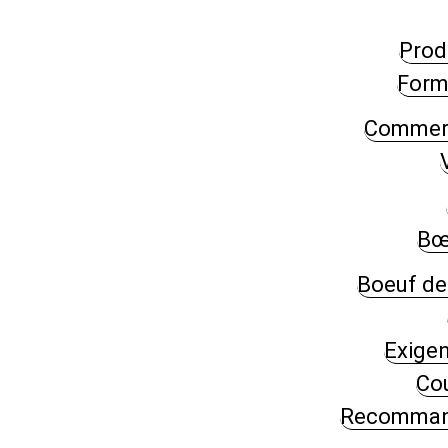
Prod
Form
Commerci
Bœ
Boeuf de
Exige
Co
Recommand