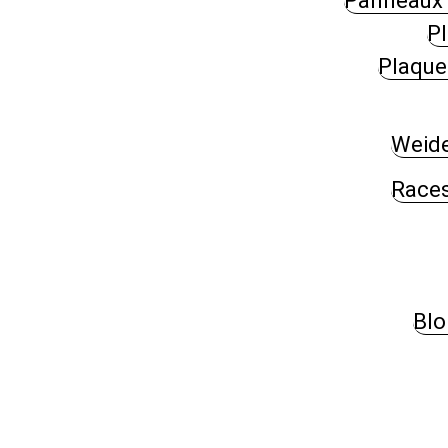
Panneaux 
P
Plaque
Weide
Races
Blo