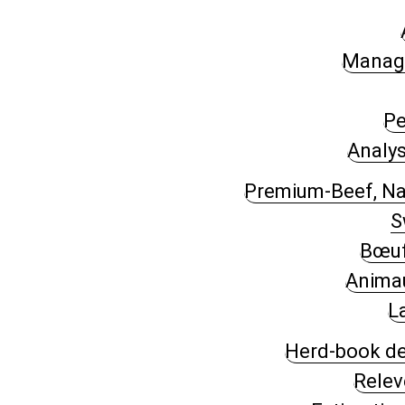
Manag
Pe
Analys
Premium-Beef, Na
S
Bœuf
Anima
L
Herd-book de
Relev