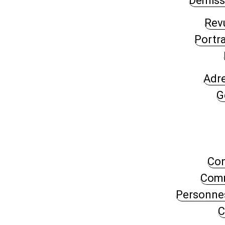
Démissi
Rev
Portra
Adre
G
Con
Comm
Personnes
C