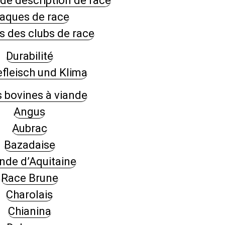
de description de race
laques de race
s des clubs de race
Durabilité
fleisch und Klima
 bovines à viande
Angus
Aubrac
Bazadaise
nde d’Aquitaine
Race Brune
Charolais
Chianina