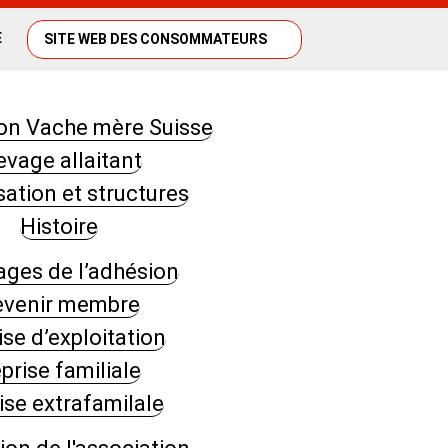
E
SITE WEB DES CONSOMMATEURS
ion Vache mère Suisse
evage allaitant
ation et structures
Histoire
ages de l’adhésion
evenir membre
ise d’exploitation
prise familiale
ise extrafamilale