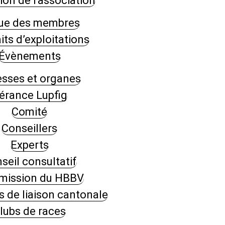
on de l'association
ue des membres
its d’exploitations
Évènements
sses et organes
érance Lupfig
Comité
Conseillers
Experts
seil consultatif
ission du HBBV
 de liaison cantonale
lubs de races