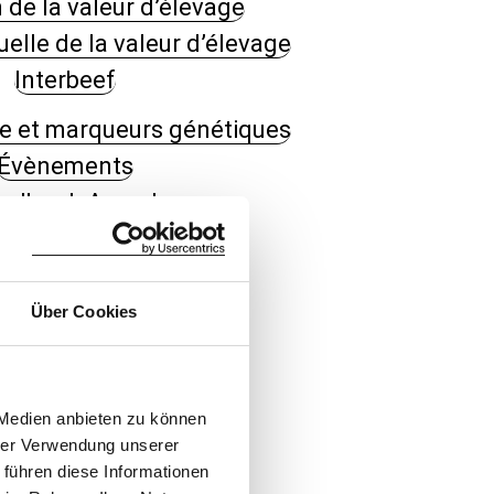
 de la valeur d’élevage
uelle de la valeur d’élevage
Interbeef
re et marqueurs génétiques
Évènements
rdbook Award
ché de taureaux
Swissopen
Über Cookies
unes éleveurs
es aux producteurs
rix du marché
 Medien anbieten zu können
s des prix du marché
hrer Verwendung unserer
 führen diese Informationen