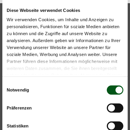
Diese Webseite verwendet Cookies
Wir verwenden Cookies, um Inhalte und Anzeigen zu
Mutterkuh Schweiz
personalisieren, Funktionen für soziale Medien anbieten
Gass 10
info@mutterkuh.ch
zu können und die Zugriffe auf unsere Website zu
Postfach
+41 56 462 33 55
analysieren. Außerdem geben wir Informationen zu Ihrer
5242 Lupfig
Verwendung unserer Website an unsere Partner für
Kontakt
soziale Medien, Werbung und Analysen weiter. Unsere
Öffnungszeiten
Partner führen diese Informationen möglicherweise mit
Anfahrtsplan
weiteren Daten zusammen, die Sie ihnen bereitgestellt
haben oder die sie im Rahmen Ihrer Nutzung der Dienste
gesammelt haben.
Einwilligungsauswahl
Medienstelle
Notwendig
Archiv
Downloads/Dokumente
Präferenzen
Statistiken