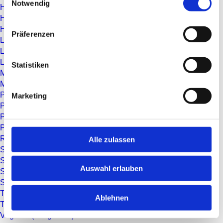
Notwendig
Hereford
Highland Cattle
Hinterwälder
Präferenzen
Limousin
Lowline Cattle
Luing
Statistiken
Maine Anjou
Murnau Werdenfelser
Parthenaise
Marketing
Piemontese
Pinzgauer
Pustertaler Sprinzen
Rätisches Grauvieh
Alle zulassen
Salers
Shorthorn
Auswahl erlauben
Simmental
Speckle Park
Texas Longhorn
Ablehnen
Tux-Zillertaler
Vogeser (Vosgienne)