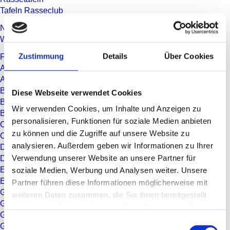
Tafeln Rasseclub
Nachhaltigkeit
Weidefleisch und Klima
Zustimmung
Details
Über Cookies
Fleisch­rinder­rassen
Angus
Aubrac
Bazadaise
Diese Webseite verwendet Cookies
Blonde d'Aquitaine
Wir verwenden Cookies, um Inhalte und Anzeigen zu
Braunvieh
personalisieren, Funktionen für soziale Medien anbieten
Charolais
zu können und die Zugriffe auf unsere Website zu
Chianina
analysieren. Außerdem geben wir Informationen zu Ihrer
Dahomey
Verwendung unserer Website an unsere Partner für
Dexter
Eringer
soziale Medien, Werbung und Analysen weiter. Unsere
Evolèner
Partner führen diese Informationen möglicherweise mit
Galloway
weiteren Daten zusammen, die Sie ihnen bereitgestellt
Gasconne
haben oder die sie im Rahmen Ihrer Nutzung der Dienste
Gelbvieh
gesammelt haben.
Einwilligungsauswahl
Grauvieh