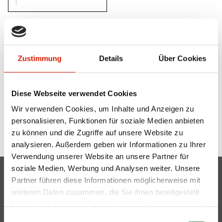
Zustimmung
Details
Über Cookies
500 x 375 mm
Wetterfest und lichtbeständig
Diese Webseite verwendet Cookies
Wir verwenden Cookies, um Inhalte und Anzeigen zu
personalisieren, Funktionen für soziale Medien anbieten
Zurück
zu können und die Zugriffe auf unsere Website zu
analysieren. Außerdem geben wir Informationen zu Ihrer
Verwendung unserer Website an unsere Partner für
soziale Medien, Werbung und Analysen weiter. Unsere
Partner führen diese Informationen möglicherweise mit
Mutterkuh Schweiz
weiteren Daten zusammen, die Sie ihnen bereitgestellt
Gass 10
info@mutterkuh.ch
haben oder die sie im Rahmen Ihrer Nutzung der Dienste
Postfach
+41 56 462 33 55
gesammelt haben.
Einwilligungsauswahl
5242 Lupfig