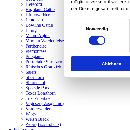
möglicherweise mit weiteren
Hereford
der Dienste gesammelt habe
Highland Cattle
Hinterwälder
Limousin
Einwilligungsauswahl
Lowline Cattle
Notwendig
Luing
Maine Anjou
Murnau Werdenfelser
Parthenaise
Piemontese
Pinzgauer
Pustertaler Sprinzen
Ablehnen
Rätisches Grauvieh
Salers
Shorthorn
Simmental
Speckle Park
Texas Longhorn
Tux-Zillertaler
Vogeser (Vosgienne)
Vorderwälder
Wagyu
Welsh Black
Zebu (Bos Indicus)
beef control