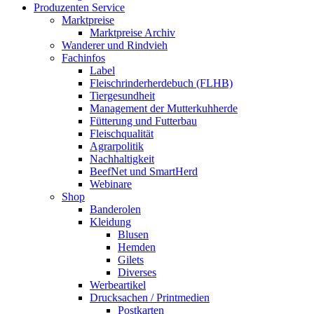
Produzenten Service
Marktpreise
Marktpreise Archiv
Wanderer und Rindvieh
Fachinfos
Label
Fleischrinderherdebuch (FLHB)
Tiergesundheit
Management der Mutterkuhherde
Fütterung und Futterbau
Fleischqualität
Agrarpolitik
Nachhaltigkeit
BeefNet und SmartHerd
Webinare
Shop
Banderolen
Kleidung
Blusen
Hemden
Gilets
Diverses
Werbeartikel
Drucksachen / Printmedien
Postkarten