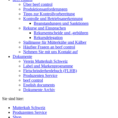
Über beef control
Produktionsanforderungen
Tipps zur Kontrollvorbereitung
Kontrolle und Betriebsanerkennung
Beanstandungen und Sanktionen
Rekurse und Einsprachen
Rekursentscheide und -gebühren
Rekursdelegation
Stallmasse für Mütterkühe und Kälber
Häufige Fragen an beef control
Nehmen Sie mit uns Kontakt auf
Dokumente
Verein Mutterkuh Schweiz
Label und Markenprogramme
Fleischrinderherdebuch (FLHB)
Produzenten Service
beef control
English documents
Dokumente Archiv
Sie sind hier:
Mutterkuh Schweiz
Produzenten Service
Shop