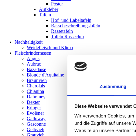
Poster
Aufkleber
Tafeln
Hof- und Labeltafeln
Rassebeschreibungstafeln
Rassetafeln
Tafeln Rasseclub
Nachhaltigkeit
Weidefleisch und Klima
Fleisch­rinder­rassen
Angus
Aubrac
Bazadaise
Blonde d'Aquitaine
Braunvieh
Charolais
Zustimmung
Chianina
Dahomey
Dexter
Diese Webseite verwendet 
Eringer
Evolèner
Wir verwenden Cookies, um I
Galloway
und die Zugriffe auf unsere 
Gasconne
Gelbvieh
Website an unsere Partner fü
Grauvieh