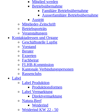
Mitglied werden
Betriebsübernahme
Familiäre Betriebsübernahme
Ausserfamiliäre Betriebsübernahme
Austritt
Mitglieder-Zeitschrift
Betriebsporträts
Veranstaltungen
Kontaktadressen und Organe
Geschäftsstelle Lupfig
Vorstand
Berater
Experten
Fachbeirat
FLHB-Kommission
Kantonale Verbindungspersonen
Rassenclubs
Label
Label Produktion
Produktionsformen
Label Vermarktung
Direktvermarktung
Natura-Beef
Weiderind
Weiderind KW 22 - 50