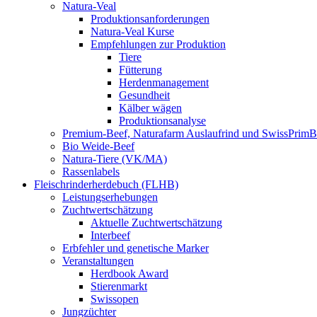
Natura-Veal
Produktionsanforderungen
Natura-Veal Kurse
Empfehlungen zur Produktion
Tiere
Fütterung
Herdenmanagement
Gesundheit
Kälber wägen
Produktionsanalyse
Premium-Beef, Naturafarm Auslaufrind und SwissPrimB
Bio Weide-Beef
Natura-Tiere (VK/MA)
Rassenlabels
Fleisch­rinder­herdebuch (FLHB)
Leistungserhebungen
Zuchtwertschätzung
Aktuelle Zuchtwertschätzung
Interbeef
Erbfehler und genetische Marker
Veranstaltungen
Herdbook Award
Stierenmarkt
Swissopen
Jungzüchter