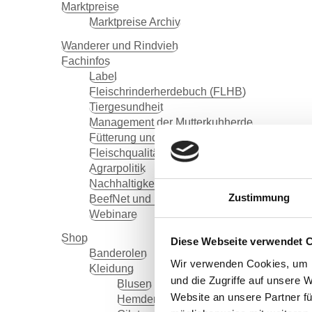
Marktpreise
Marktpreise Archiv
Wanderer und Rindvieh
Fachinfos
Label
Fleischrinderherdebuch (FLHB)
Tiergesundheit
Management der Mutterkuhherde
Fütterung und Futterbau
Fleischqualität
Agrarpolitik
Nachhaltigkeit
Zustimmung
BeefNet und SmartHerd
Webinare
Shop
Diese Webseite verwendet 
Banderolen
Wir verwenden Cookies, um I
Kleidung
und die Zugriffe auf unsere 
Blusen
Website an unsere Partner fü
Hemden