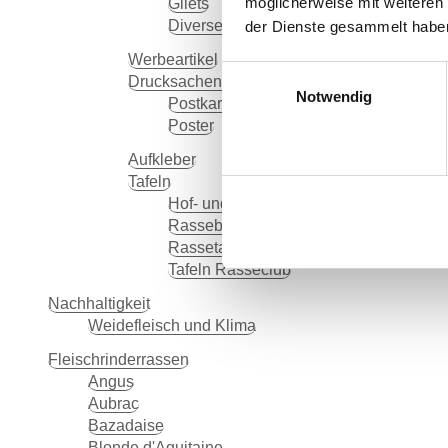
möglicherweise mit weiteren
Gilets
Diverses
der Dienste gesammelt habe
Werbeartikel
Einwilligungsauswahl
Drucksachen / Printmedien
Notwendig
Postkarten
Poster
Aufkleber
Tafeln
Hof- und Labeltafeln
Ablehnen
Rassebeschreibungstafeln
Rassetafeln
Tafeln Rasseclub
Nachhaltigkeit
Weidefleisch und Klima
Fleisch­rinder­rassen
Angus
Aubrac
Bazadaise
Blonde d'Aquitaine