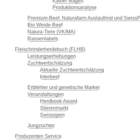
Kälber wägen
Produktionsanalyse
Premium-Beef, Naturafarm Auslaufrind und Swiss
Bio Weide-Beef
Natura-Tiere (VK/MA)
Rassenlabels
Fleisch­rinder­herdebuch (FLHB)
Leistungserhebungen
Zuchtwertschätzung
Aktuelle Zuchtwertschätzung
Interbeef
Erbfehler und genetische Marker
Veranstaltungen
Herdbook Award
Stierenmarkt
Swissopen
Jungzüchter
Produzenten Service