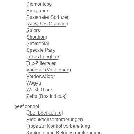
Piemontese
Pinzgauer
Pustertaler Sprinzen
Rätisches Grauvieh
Salers
Shorthorn
Simmental
Speckle Park
Texas Longhorn
Tux-Zillertaler
Vogeser (Vosgienne)
Vorderwälder
Wagyu
Welsh Black
Zebu (Bos Indicus)
beef control
Über beef control
Produktionsanforderungen
Tipps zur Kontrollvorbereitung
Kontrolle und Betriebsanerkennung