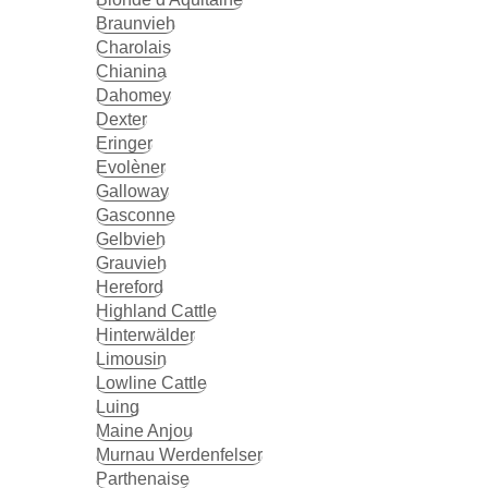
Braunvieh
Charolais
Chianina
Dahomey
Dexter
Eringer
Evolèner
Galloway
Gasconne
Gelbvieh
Grauvieh
Hereford
Highland Cattle
Hinterwälder
Limousin
Lowline Cattle
Luing
Maine Anjou
Murnau Werdenfelser
Parthenaise