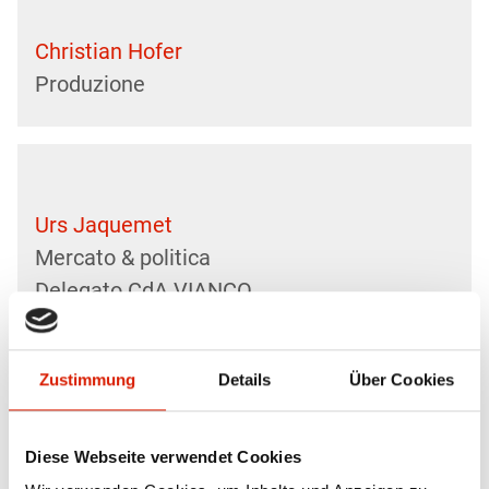
Christian Hofer
Produzione
Urs Jaquemet
Mercato & politica
Delegato CdA VIANCO
Zustimmung
Details
Über Cookies
Stefan Müller
Diese Webseite verwendet Cookies
Produzione & politica