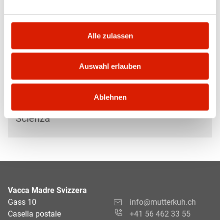
Erhard Unternährer
Mercato & politica
Alle zulassen
Delegato CdA VIEGUT
Auswahl erlauben
Ablehnen
Dr. Michael Weber
Scienza
Vacca Madre Svizzera
Gass 10
info@mutterkuh.ch
Casella postale
+41 56 462 33 55