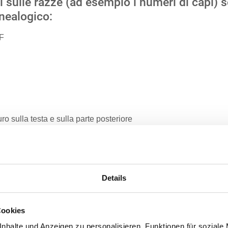
i sulle razze (ad esempio i numeri di capi) s
enealogico:
F
ro sulla testa e sulla parte posteriore
e
ine
Details
Cookies
nhalte und Anzeigen zu personalisieren, Funktionen für soziale