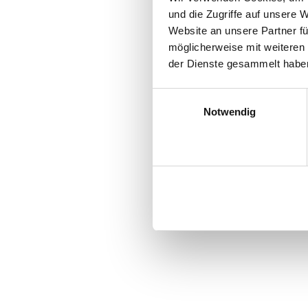
Italia settentrionale (Piemonte
und die Zugriffe auf unsere 
Website an unsere Partner fü
möglicherweise mit weiteren
der Dienste gesammelt habe
Einwilligungsauswahl
Club di razza
Notwendig
Piemontese
Alice Hottinger
Bächlerstrasse 18
8912 Obfelden
Ablehnen
+41 79 734 16 03
ahottinger@tap-hottinger.ch