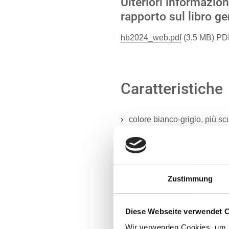
Ulteriori informazion
rapporto sul libro g
hb2024_web.pdf
(3.5 MB) PD
Caratteristiche
colore bianco-grigio, più scu
maturità da media a precoc
taglia media
conformazione scheletrica f
muscolatura accentuata
resa di carne elevata
Zustimmung
Origine
Diese Webseite verwendet 
Wir verwenden Cookies, um I