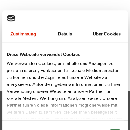
Zustimmung
Details
Über Cookies
Diese Webseite verwendet Cookies
Wir verwenden Cookies, um Inhalte und Anzeigen zu
personalisieren, Funktionen für soziale Medien anbieten
Zurück
zu können und die Zugriffe auf unsere Website zu
analysieren. Außerdem geben wir Informationen zu Ihrer
Verwendung unserer Website an unsere Partner für
soziale Medien, Werbung und Analysen weiter. Unsere
Partner führen diese Informationen möglicherweise mit
Mutterkuh Schweiz
weiteren Daten zusammen, die Sie ihnen bereitgestellt
Gass 10
info@mutterkuh.ch
haben oder die sie im Rahmen Ihrer Nutzung der Dienste
Postfach
+41 56 462 33 55
gesammelt haben.
Einwilligungsauswahl
5242 Lupfig