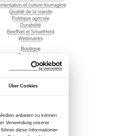
imentation et culture fourragère
Qualité de la viande
Politique agricole
Durabilité
BeefNet et SmartHerd
Webinaires
Boutique
Banderoles
Vêtements
Blouses
Chemises
Gilets
Über Cookies
Divers
Articles publicitaires
Imprimés / supports imprimés
Cartes postales
 Medien anbieten zu können
Posters
hrer Verwendung unserer
Autocollants
 führen diese Informationen