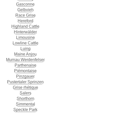
Gasconne
Gelbvieh
Race Grise
Hereford
Highland Cattle
Hinterwälder
Limousine
Lowline Cattle
Luing
Maine Anjou
Murnau Werdenfelser
Parthenaise
Piémontaise
Pinzgauer
Pustertaler Sprinzen
Grise rhétique
Salers
Shorthorn
Simmental
Speckle Park