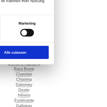
Panneaux
ie im Rahmen Ihrer Nutzung
anneaux de ferme et de label
nneaux de description de race
Plaques de race
Plaques des clubs de race
Marketing
Durabilité
Weidefleisch und Klima
Races bovines à viande
Angus
Alle zulassen
Aubrac
Bazadaise
Blonde d’Aquitaine
Race Brune
Charolais
Chianina
Dahomey
Dexter
Hérens
Évolénarde
Galloway