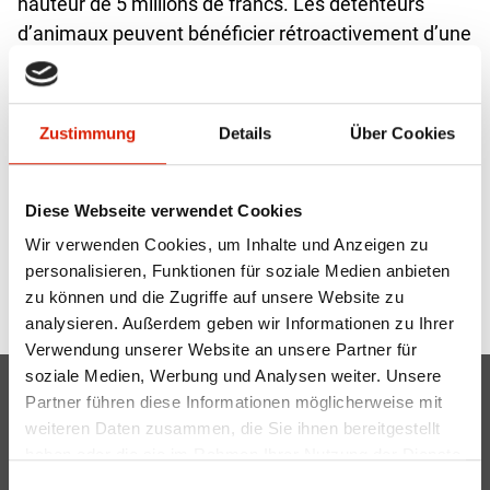
hauteur de 5 millions de francs. Les détenteurs
d’animaux peuvent bénéficier rétroactivement d’une
réduction par animal entièrement vacciné et par
sérotype.
Zustimmung
Details
Über Cookies
plus d'informations
Diese Webseite verwendet Cookies
Wir verwenden Cookies, um Inhalte und Anzeigen zu
personalisieren, Funktionen für soziale Medien anbieten
Retour
zu können und die Zugriffe auf unsere Website zu
analysieren. Außerdem geben wir Informationen zu Ihrer
Verwendung unserer Website an unsere Partner für
soziale Medien, Werbung und Analysen weiter. Unsere
Partner führen diese Informationen möglicherweise mit
Vache mère Suisse
weiteren Daten zusammen, die Sie ihnen bereitgestellt
Gass 10
info@mutterkuh.ch
haben oder die sie im Rahmen Ihrer Nutzung der Dienste
Case postale
+41 56 462 33 55
gesammelt haben.
Einwilligungsauswahl