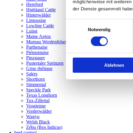
möglicherweise mit weiteren
Hereford
der Dienste gesammelt habe
Highland Cattle
Hinterwälder
Limousine
Einwilligungsauswahl
Lowline Cattle
Notwendig
Luing
Maine Anjou
Murnau Werdenfelser
Parthenaise
Piémontaise
Pinzgauer
Pustertaler Sprinzen
Ablehnen
Grise rhétique
Salers
Shorthorn
Simmental
Speckle Park
Texas Longhorn
Tux-Zillertal
Vosgienne
Vorderwälder
Wagyu
Welsh Black
Zébu (Bos Indicus)
beef control