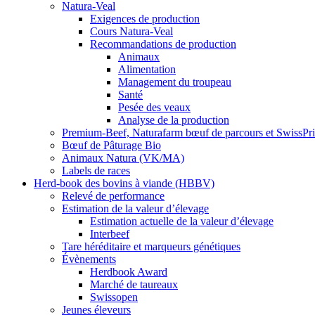
Natura-Veal
Exigences de production
Cours Natura-Veal
Recommandations de production
Animaux
Alimentation
Management du troupeau
Santé
Pesée des veaux
Analyse de la production
Premium-Beef, Naturafarm bœuf de parcours et SwissP
Bœuf de Pâturage Bio
Animaux Natura (VK/MA)
Labels de races
Herd-book des bovins à viande (HBBV)
Relevé de performance
Estimation de la valeur d’élevage
Estimation actuelle de la valeur d’élevage
Interbeef
Tare héréditaire et marqueurs génétiques
Évènements
Herdbook Award
Marché de taureaux
Swissopen
Jeunes éleveurs