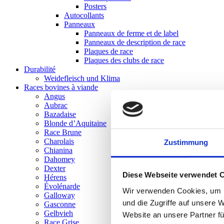
Posters
Autocollants
Panneaux
Panneaux de ferme et de label
Panneaux de description de race
Plaques de race
Plaques des clubs de race
Durabilité
Weidefleisch und Klima
Races bovines à viande
Angus
Aubrac
Bazadaise
Blonde d’Aquitaine
Race Brune
Charolais
Zustimmung
Chianina
Dahomey
Dexter
Diese Webseite verwendet 
Hérens
Évolénarde
Wir verwenden Cookies, um I
Galloway
und die Zugriffe auf unsere 
Gasconne
Gelbvieh
Website an unsere Partner fü
Race Grise