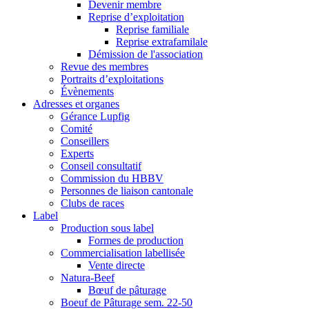
Devenir membre
Reprise d’exploitation
Reprise familiale
Reprise extrafamilale
Démission de l'association
Revue des membres
Portraits d’exploitations
Évènements
Adresses et organes
Gérance Lupfig
Comité
Conseillers
Experts
Conseil consultatif
Commission du HBBV
Personnes de liaison cantonale
Clubs de races
Label
Production sous label
Formes de production
Commercialisation labellisée
Vente directe
Natura-Beef
Bœuf de pâturage
Boeuf de Pâturage sem. 22-50