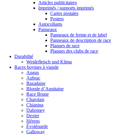
Articles publicitaires
Imprimés / supports imprimés
Cartes postales
Posters
Autocollants
Panneaux
Panneaux de ferme et de label
Panneaux de description de race
Plaques de race
Plaques des clubs de race
Durabilité
Weidefleisch und Klima
Races bovines à viande
Angus
Aubrac
Bazadaise
Blonde d’Aquitaine
Race Brune
Charolais
Chianina
Dahomey
Dexter
Hérens
Évolénarde
Galloway