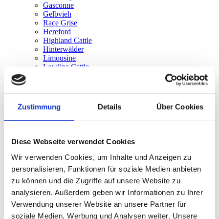
Gasconne
Gelbvieh
Race Grise
Hereford
Highland Cattle
Hinterwälder
Limousine
Lowline Cattle
Luing
Maine Anjou
Murnau Werdenfelser
Parthenaise
Zustimmung
Details
Über Cookies
Piémontaise
Pinzgauer
Pustertaler Sprinzen
Grise rhétique
Diese Webseite verwendet Cookies
Salers
Shorthorn
Wir verwenden Cookies, um Inhalte und Anzeigen zu
Simmental
personalisieren, Funktionen für soziale Medien anbieten
Speckle Park
zu können und die Zugriffe auf unsere Website zu
Texas Longhorn
Tux-Zillertal
analysieren. Außerdem geben wir Informationen zu Ihrer
Vosgienne
Verwendung unserer Website an unsere Partner für
Vorderwälder
soziale Medien, Werbung und Analysen weiter. Unsere
Wagyu