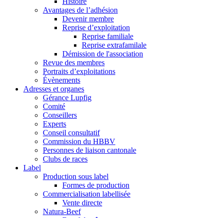
Histoire
Avantages de l’adhésion
Devenir membre
Reprise d’exploitation
Reprise familiale
Reprise extrafamilale
Démission de l'association
Revue des membres
Portraits d’exploitations
Évènements
Adresses et organes
Gérance Lupfig
Comité
Conseillers
Experts
Conseil consultatif
Commission du HBBV
Personnes de liaison cantonale
Clubs de races
Label
Production sous label
Formes de production
Commercialisation labellisée
Vente directe
Natura-Beef