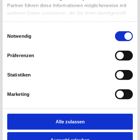
Welsh Black
Partner führen diese Informationen möglicherweise mit
Zébu (Bos Indicus)
weiteren Daten zusammen, die Sie ihnen bereitgestellt
beef control
haben oder die sie im Rahmen Ihrer Nutzung der Dienste
À propos de beef control
Exigences de production
gesammelt haben.
Einwilligungsauswahl
Conseils pour se préparer à l’inspection
Notwendig
Contrôle et reconnaissance de l’exploitation
Réclamations et sanctions
Recours et oppositions
Décisions et frais de recours
Präferenzen
Commission de recours
Dimensions de stabulation pour les vaches allaitantes et
les veaux
Statistiken
Questions fréquentes à beef control
Contactez-nous
Documents
Association Vache mère Suisse
Marketing
Labels et programmes de marques
Herd-book des bovins à viande (HBBV)
Services aux producteurs
beef control
Alle zulassen
English documents
Documents Archives
Vous êtes ici:
Auswahl erlauben