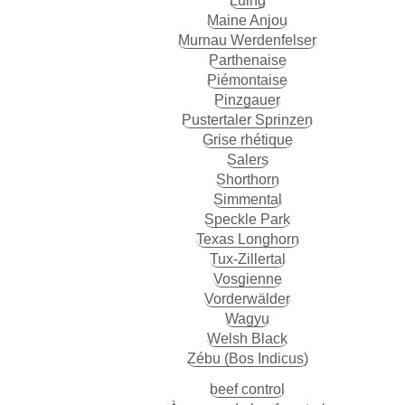
Luing
Maine Anjou
Murnau Werdenfelser
Parthenaise
Piémontaise
Pinzgauer
Pustertaler Sprinzen
Grise rhétique
Salers
Shorthorn
Simmental
Speckle Park
Texas Longhorn
Tux-Zillertal
Vosgienne
Vorderwälder
Wagyu
Welsh Black
Zébu (Bos Indicus)
beef control