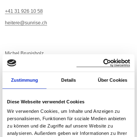
+41 31 926 10 58
heitere@sunrise.ch
Michel Brunisholz
Conseiller FRf
Zustimmung
Details
Über Cookies
+41 79 222 20 17
famibruni@bluewin.ch
Diese Webseite verwendet Cookies
Wir verwenden Cookies, um Inhalte und Anzeigen zu
personalisieren, Funktionen für soziale Medien anbieten
Francis Conrad
zu können und die Zugriffe auf unsere Website zu
Conseiller NE, BEf
analysieren. Außerdem geben wir Informationen zu Ihrer