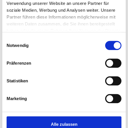
Verwendung unserer Website an unsere Partner für
soziale Medien, Werbung und Analysen weiter. Unsere
Partner führen diese Informationen möglicherweise mit
+41 32 751 45 40
+41 79 694 12 61
weiteren Daten zusammen, die Sie ihnen bereitgestellt
haben oder die sie im Rahmen Ihrer Nutzung der Dienste
francisconrad
gesammelt haben.
Einwilligungsauswahl
@bluewin.ch
Notwendig
Präferenzen
Pius Eggerschwiler
Conseiller LU, SZ, ZG, BE, ZH
Statistiken
+41 41 921 63 94
Marketing
+41 79 763 51 40
pius.eggerschwiler
@bluewin.ch
Alle zulassen