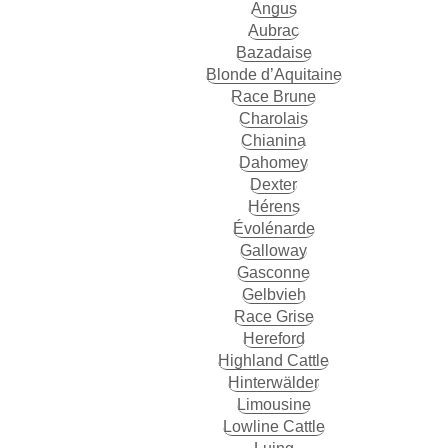
Angus
Aubrac
Bazadaise
Blonde d’Aquitaine
Race Brune
Charolais
Chianina
Dahomey
Dexter
Hérens
Évolénarde
Galloway
Gasconne
Gelbvieh
Race Grise
Hereford
Highland Cattle
Hinterwälder
Limousine
Lowline Cattle