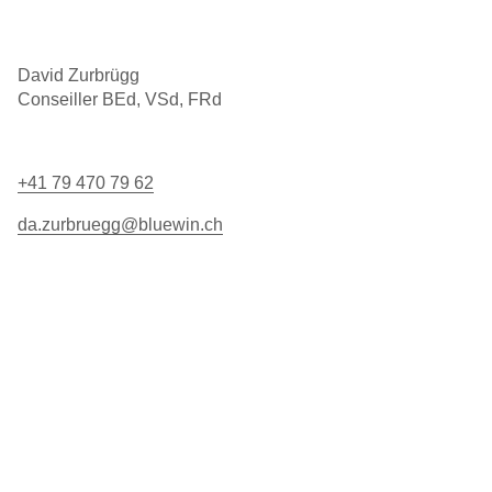
David Zurbrügg
Conseiller BEd, VSd, FRd
+41 79 470 79 62
da.zurbruegg@bluewin.ch
Vache mère Suisse
Gass 10
info@mutterkuh.ch
Case postale
+41 56 462 33 55