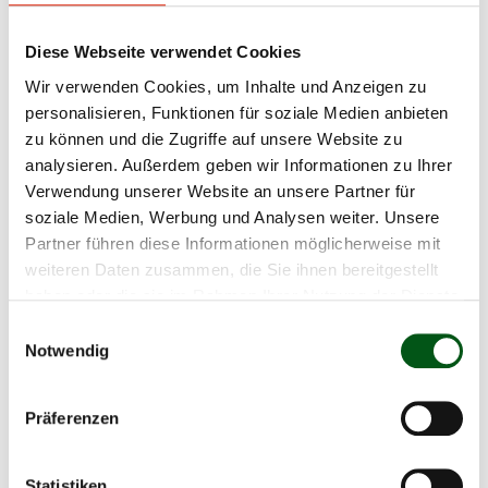
beef control
English documents
Diese Webseite verwendet Cookies
Documents Archives
Wir verwenden Cookies, um Inhalte und Anzeigen zu
personalisieren, Funktionen für soziale Medien anbieten
Vache mère Suisse
zu können und die Zugriffe auf unsere Website zu
analysieren. Außerdem geben wir Informationen zu Ihrer
Comité
Verwendung unserer Website an unsere Partner für
soziale Medien, Werbung und Analysen weiter. Unsere
Partner führen diese Informationen möglicherweise mit
Vous êtes ici:
Vache mère Suisse
weiteren Daten zusammen, die Sie ihnen bereitgestellt
Adresses et organes
Comité
haben oder die sie im Rahmen Ihrer Nutzung der Dienste
gesammelt haben.
Einwilligungsauswahl
Notwendig
Präferenzen
Mathias Gerber
Président Vache mère Suisse
Statistiken