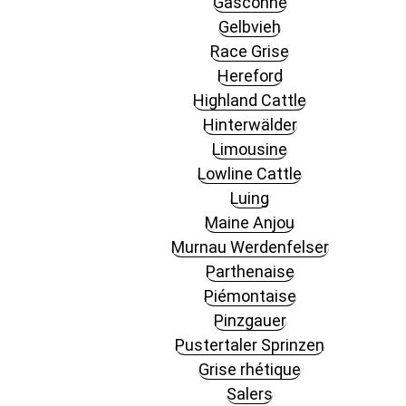
Gasconne
Gelbvieh
Race Grise
Hereford
Highland Cattle
Hinterwälder
Limousine
Lowline Cattle
Luing
Maine Anjou
Murnau Werdenfelser
Parthenaise
Piémontaise
Pinzgauer
Pustertaler Sprinzen
Grise rhétique
Salers