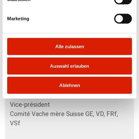
Marketing
+41 32 487 57 13
+41 79 358 38 19
mathias.gerber
Alle zulassen
@mutterkuh.ch
Auswahl erlauben
Ablehnen
Guy Humbert
Vice-président
Comité Vache mère Suisse GE, VD, FRf,
VSf