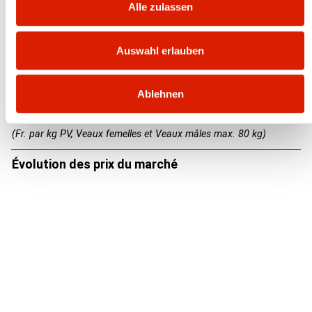
Alle zulassen
Veaux maigres issus de l'élevage allaitant
Veaux mâles – Achat
Auswahl erlauben
14.00
+0.30
Veaux femelles – Achat
Ablehnen
12.80
+0.30
(Fr. par kg PV, Veaux femelles et Veaux mâles max. 80 kg)
Évolution des prix du marché