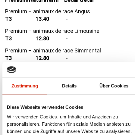
Premium – animaux de race Angus
T3
13.40
-
Premium – animaux de race Limousine
T3
12.80
-
Premium – animaux de race Simmental
T3
12.80
-
Naturafarm animaux de race
T3
12.60
-
Zustimmung
Details
Über Cookies
Naturafarm animaux de croisement
T3
12.30
-
Diese Webseite verwendet Cookies
(Fr. par kg PM franco abattoir)
Wir verwenden Cookies, um Inhalte und Anzeigen zu
Bio Weide-Beef
personalisieren, Funktionen für soziale Medien anbieten zu
T3
-
können und die Zugriffe auf unsere Website zu analysieren.