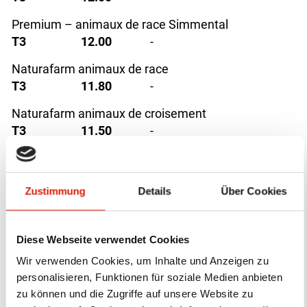
Premium – animaux de race Simmental
T3
12.00
-
Naturafarm animaux de race
T3
11.80
-
Naturafarm animaux de croisement
T3
11.50
-
(Fr. par kg PM franco abattoir)
Bio Weide-Beef
Zustimmung
Details
Über Cookies
T3
-
H3
-
Diese Webseite verwendet Cookies
C3
-
Wir verwenden Cookies, um Inhalte und Anzeigen zu
(Fr. par kg PM franco abattoir)
personalisieren, Funktionen für soziale Medien anbieten
zu können und die Zugriffe auf unsere Website zu
SwissPrimBeef/Naturafarm/Premium - Broutards