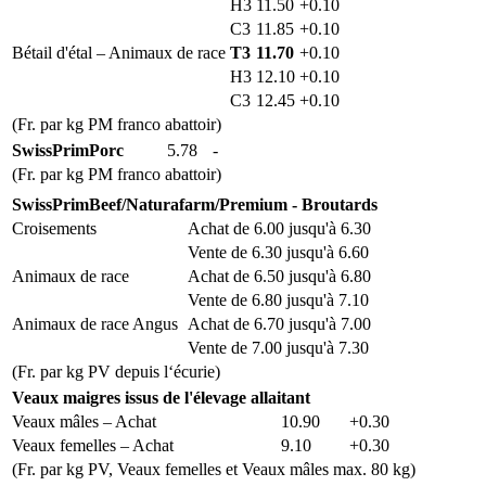
H3
11.50
+0.10
C3
11.85
+0.10
Bétail d'étal – Animaux de race
T3
11.70
+0.10
H3
12.10
+0.10
C3
12.45
+0.10
(Fr. par kg PM franco abattoir)
SwissPrimPorc
5.78
-
(Fr. par kg PM franco abattoir)
SwissPrimBeef/Naturafarm/Premium - Broutards
Croisements
Achat de 6.00 jusqu'à 6.30
Vente de 6.30 jusqu'à 6.60
Animaux de race
Achat de 6.50 jusqu'à 6.80
Vente de 6.80 jusqu'à 7.10
Animaux de race Angus
Achat de 6.70 jusqu'à 7.00
Vente de 7.00 jusqu'à 7.30
(Fr. par kg PV depuis l‘écurie)
Veaux maigres issus de l'élevage allaitant
Veaux mâles – Achat
10.90
+0.30
Veaux femelles – Achat
9.10
+0.30
(Fr. par kg PV, Veaux femelles et Veaux mâles max. 80 kg)