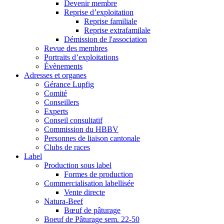
Devenir membre
Reprise d’exploitation
Reprise familiale
Reprise extrafamilale
Démission de l'association
Revue des membres
Portraits d’exploitations
Évènements
Adresses et organes
Gérance Lupfig
Comité
Conseillers
Experts
Conseil consultatif
Commission du HBBV
Personnes de liaison cantonale
Clubs de races
Label
Production sous label
Formes de production
Commercialisation labellisée
Vente directe
Natura-Beef
Bœuf de pâturage
Boeuf de Pâturage sem. 22-50