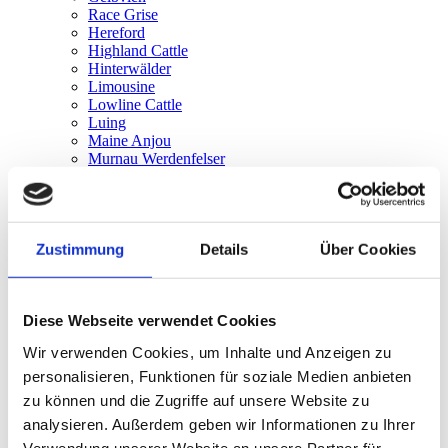
Race Grise
Hereford
Highland Cattle
Hinterwälder
Limousine
Lowline Cattle
Luing
Maine Anjou
Murnau Werdenfelser
Parthenaise
Piémontaise
Pinzgauer
Pustertaler Sprinzen
Grise rhétique
Zustimmung
Details
Über Cookies
Salers
Shorthorn
Simmental
Diese Webseite verwendet Cookies
Speckle Park
Texas Longhorn
Wir verwenden Cookies, um Inhalte und Anzeigen zu
Tux-Zillertal
Vosgienne
personalisieren, Funktionen für soziale Medien anbieten
Vorderwälder
zu können und die Zugriffe auf unsere Website zu
Wagyu
analysieren. Außerdem geben wir Informationen zu Ihrer
Welsh Black
Zébu (Bos Indicus)
Verwendung unserer Website an unsere Partner für