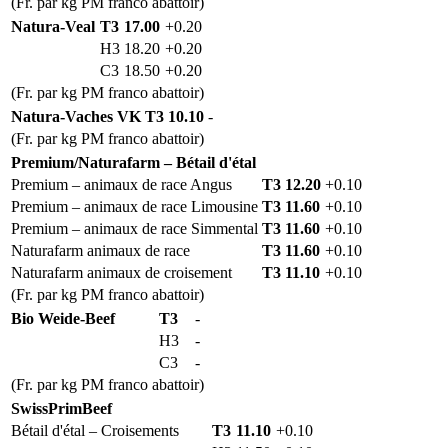
(Fr. par kg PM franco abattoir)
Natura-Veal
T3
17.00
+0.20
H3
18.20
+0.20
C3
18.50
+0.20
(Fr. par kg PM franco abattoir)
Natura-Vaches VK
T3
10.10
-
(Fr. par kg PM franco abattoir)
Premium/Naturafarm – Bétail d'étal
Premium – animaux de race Angus
T3
12.20
+0.10
Premium – animaux de race Limousine
T3
11.60
+0.10
Premium – animaux de race Simmental
T3
11.60
+0.10
Naturafarm animaux de race
T3
11.60
+0.10
Naturafarm animaux de croisement
T3
11.10
+0.10
(Fr. par kg PM franco abattoir)
Bio Weide-Beef
T3
-
H3
-
C3
-
(Fr. par kg PM franco abattoir)
SwissPrimBeef
Bétail d'étal – Croisements
T3
11.10
+0.10