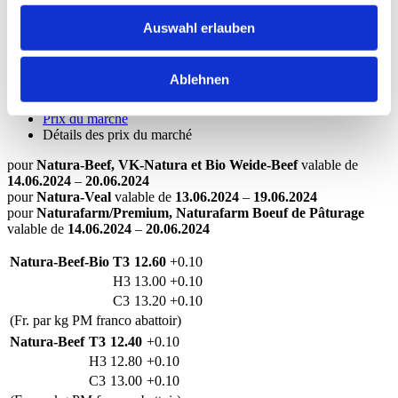
Semaine 25
- 2024
Auswahl erlauben
Vous êtes ici:
Ablehnen
Vache mère Suisse
Services aux producteurs
Prix du marché
Détails des prix du marché
pour
Natura-Beef, VK-Natura et Bio Weide-Beef
valable de
14.06.2024
–
20.06.2024
pour
Natura-Veal
valable de
13.06.2024
–
19.06.2024
pour
Naturafarm/Premium, Naturafarm Boeuf de Pâturage
valable de
14.06.2024
–
20.06.2024
Natura-Beef-Bio
T3
12.60
+0.10
H3
13.00
+0.10
C3
13.20
+0.10
(Fr. par kg PM franco abattoir)
Natura-Beef
T3
12.40
+0.10
H3
12.80
+0.10
C3
13.00
+0.10