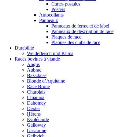
Cartes postales
Posters
Autocollants
Panneaux
Panneaux de ferme et de label
Panneaux de description de race
Plaques de race
Plaques des clubs de race
Durabilité
Weidefleisch und Klima
Races bovines à viande
Angus
Aubrac
Bazadaise
Blonde d’Aquitaine
Race Brune
Charolais
Chianina
Dahomey
Dexter
Hérens
Évolénarde
Galloway
Gasconne
Gelbvieh